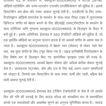
प्रोसेसर वी2 के संयोजन से, डब्ल्यूएफ-1000एक्सएम5 में सटीक 24-बिट
ऑडियो प्रोसेसिंग और उच्च-प्रदर्शन एनालॉग एम्प्लीफिकेशन की सुविधा है। इससे
डिसटॉर्शन कम होता और स्पष्ट आवाज़ सुनाई देती है। एलडीएसी के लिए उच्च-
रिज़ॉल्यूशन ऑडियो वायरलेस के समर्थन के साथ-साथ रीयल टाइम में तुलनात्मक
डिजिटल संगीत को बेहतर बनाने के लिए डीएसईई एक्सट्रीमटीएम के समर्थन के
साथ प्रीमियम ध्वनि गुणवत्ता डब्ल्यूएफ-1000एक्सएम5 के डिज़ाइन के केंद्र में
बनी हुई है। इसके अतिरिक्त, ईयरबड में 360 रियलिटी ऑडियो की सुविधा है, जो
एक इमर्सिव ऑडियो का अनुभव प्रदान करता है जो आपको संगीत के आत्मा तक ले
जाता है। डब्ल्यूएफ-1000एक्सएम5 में बेहतर स्वर (वोकल) से लेकर गहरे बेस
तक, सब कुछ संगीत के लिए ट्यून किया गया है। वाइड फ्रीक्वेंसी रिप्रोडक्शन के
लिए विशेष रूप से डिज़ाइन किए गए डायनेमिक ड्राइवर एक्स की वजह से,
डब्ल्यूएफ-1000एक्सएम5 आपको बेहतर वोकल और अधिक बारीक वोकल सुनाई
देता है। डायाफ्राम स्ट्रक्चर, डोम और एज के लिए कई अलग-अलग सामग्रियों
को जोड़टा है, जिससे कम डिसटॉर्शन के साथ स्पष्ट ऊंची और गहरी, बढ़िया बेस
वाली आवाज़ सुनाई देती है।
डब्ल्यूएफ-1000एक्सएम5 ईयरबड हेड ट्रैकिंग टेक्नोलॉजी से लैस है जो आपके
सिर की गति की भरपाई के लिए साउंड फील्ड को स्वचालित रूप से समायोजित
करके एक यथार्थवादी और आकर्षक सुनने का अनुभव सुनिश्चित करता है। साउंड