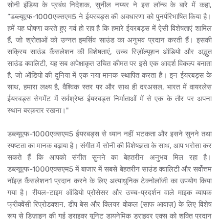
सोनी इंडिया के प्रबंध निदेशक, सुनील नय्यर ने इस लॉन्च के बारे में कहा,
“डब्ल्यूएफ-1000एक्सएम5 ने ईयरबड्स की अवधारणा को पुनर्परिभाषित किया है।
हमें यह घोषणा करते हुए गर्व हो रहा है कि हमारे ईयरबड्स में ऐसी विशेषताएं शामिल
हैं, जो श्रोताओं को उन्नत इमर्सिव साउंड का अनुभव प्रदान करती हैं। इसकी
सक्रिय साउंड कैंसलेशन की विशेषताएं, उच्च रिज़ॉल्यूशन ऑडियो और अद्भुत
साउंड क्वालिटी, यह सब अपेक्षाकृत उचित कीमत पर इसे एक आदर्श विकल्प बनाता
है, जो ऑडियो की दुनिया में एक नया मानक स्थापित करता है। इन ईयरबड्स के
साथ, हमारा लक्ष्य है, वैश्विक स्तर पर और साथ ही दरअसल, भारत में वायरलेस
ईयरबड्स सेगमेंट में सर्वश्रेष्ठ ईयरबड्स निर्माताओं में से एक के तौर पर अपना
स्थान बरक़रार रखना।"
डब्ल्यूएफ-1000एक्सएम5 ईयरबड्स से ध्यान नहीं भटकता और इसने सुनने तथा
स्पष्टता का मानक बढ़ाया है। संगीत में सोनी की विशेषज्ञता के साथ, आप भरोसा कर
सकते हैं कि आपको संगीत सुनने का बेहतरीन अनुभव मिल रहा है।
डब्ल्यूएफ-1000एक्सएम5 में बाजार में सबसे बेहतरीन साउंड क्वालिटी और सर्वोत्तम
नॉइज़ कैंसलेशन1 प्रदान करने के लिए अत्याधुनिक टेक्नोलॉजी का उपयोग किया
गया है। रीयल-टाइम ऑडियो प्रोसेसर और उच्च-प्रदर्शन वाले माइक व्यापक
फ्रीक्वेंसी रिप्रोडक्शन, डीप बेस और क्लियर वोकल (साफ आवाज़) के लिए विशेष
रूप से डिज़ाइन की गई ड्राइवर यूनिट डायनेमिक ड्राइवर एक्स को शक्ति प्रदान