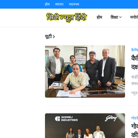
होम
व्यापार
स्वास्थ्य
होम
शिक्षा
मनोर
यूटी
कैम्ब
कैम
दक्
चंडी
सफलत
न्यूज़
गोदर
गो
की