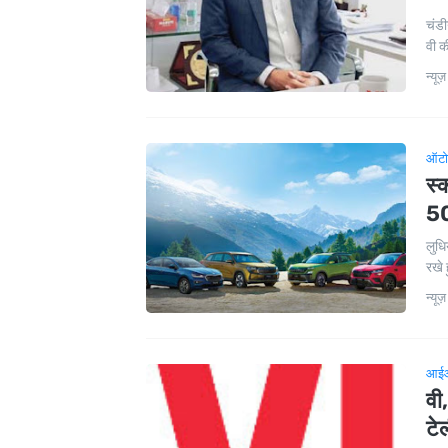
चंडी
वी क
न्यूज़
ऑटो
स्
50
लुधि
रखे ह
न्यूज़
आईआ
वी
टे