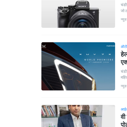
चंडी
जो 
न्यूज़
ऑटो
हे
एक
चंडी
महिं
न्यूज़
आईओट
वी
पो