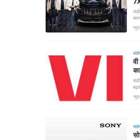
7X
चंडी
कंपन
न्यूज़
चंडी
वी
का
चंडी
बढ़ात
न्यूज़
चंडी
सो