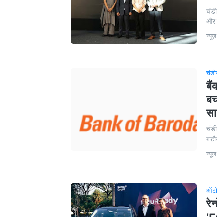
चंडी
और 
न्यूज़
चंडी
बै
बच
सा
चंडी
बड़ौ
न्यूज़
ऑटो
रे