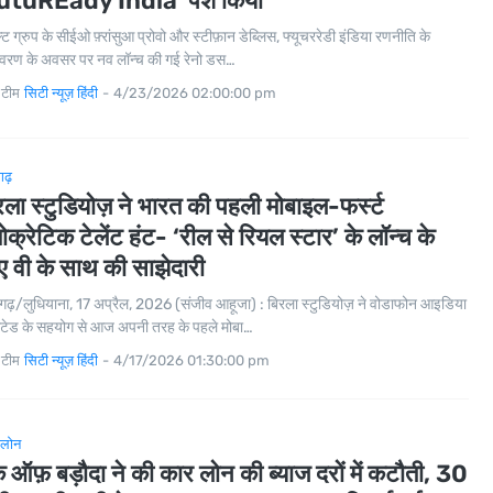
utuREady India' पेश किया
ल्ट ग्रुप के सीईओ फ़्रांसुआ प्रोवो और स्टीफ़ान डेब्लिस, फ्यूचररेडी इंडिया रणनीति के
वरण के अवसर पर नव लॉन्च की गई रेनो डस…
 टीम
सिटी न्यूज़ हिंदी
-
4/23/2026 02:00:00 pm
गढ़
रला स्टुडियोज़ ने भारत की पहली मोबाइल-फर्स्ट
मोक्रेटिक टेलेंट हंट- ‘रील से रियल स्टार’ के लॉन्च के
ए वी के साथ की साझेदारी
गढ़/लुधियाना, 17 अप्रैल, 2026 (संजीव आहूजा) : बिरला स्टुडियोज़ ने वोडाफोन आइडिया
टेड के सहयोग से आज अपनी तरह के पहले मोबा…
 टीम
सिटी न्यूज़ हिंदी
-
4/17/2026 01:30:00 pm
 लोन
ंक ऑफ़ बड़ौदा ने की कार लोन की ब्याज दरों में कटौती, 30