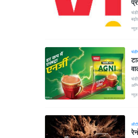
प्
चंडी
बढ़ोत
न्यूज़
चंडी
टा
वा
चंडी
अग्न
न्यूज़
ऑटो
रे