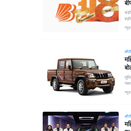
बी
चंडी
बड़ौ
न्यूज़
ऑटो
मह
बो
लुधि
नंबर
न्यूज़
ऑटो
मह