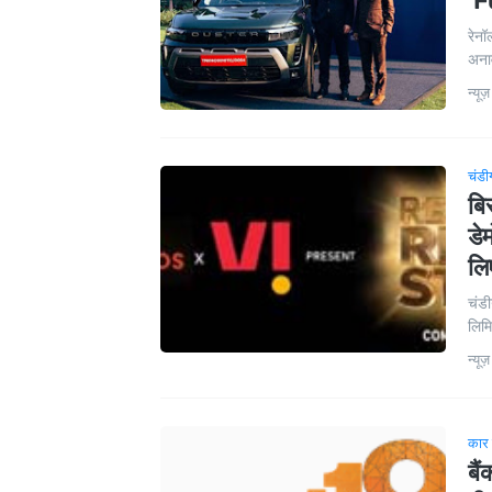
'F
रेनॉ
अना
न्यूज़
चंडी
बि
डे
लि
चंडी
लिमि
न्यूज़
कार
बै