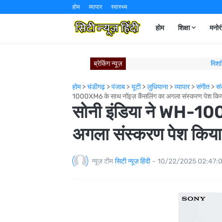
होम
व्यापार
स्वास्थ्य
होम
शिक्षा
मनोर
ब्रेकिंग न्यूज़
विश्व रक्तदाता दिवस पर वीएफएस ग
ज़्यादा स्टाइल, ज़्यादा विशिष्टता: 
होम
>
चंडीगढ़
>
पंजाब
>
यूटी
>
लुधियाना
>
व्यापार
>
संगीत
>
सं
कैम्ब्रिज से जुड़ा पंजाब यूनिवर
1000XM6 के साथ नॉइज़ कैंसलिंग का अगला संस्करण पेश किय
न्युवोको विस्टास ने लुधियाना नॉर्थ में न
सोनी इंडिया ने WH-10
ऑल अकोर और इंडिगो ब्लूचिप 
पुणे में जन्मी। प्राग में जश्न म
अगला संस्करण पेश किया
मिशलिन इंडिया का पंचकुला 
मिशलिन इंडिया का नए मि
न्यूज़ टीम
सिटी न्यूज़ हिंदी
-
10/22/2025 02:47:
आगे बढ़ते हुए: स्को
मिशल