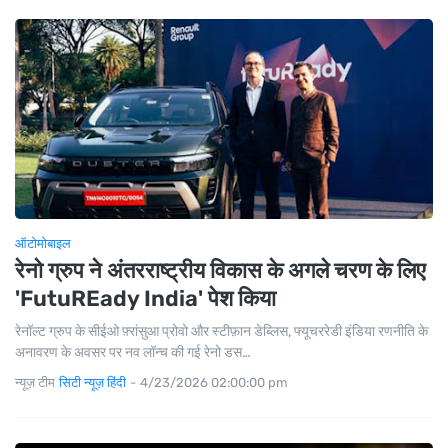
ऑटोमोबाइल
रेनो ग्रुप ने अंतरराष्ट्रीय विकास के अगले चरण के लिए
'FutuREady India' पेश किया
रेनॉल्ट ग्रुप के सीईओ फ़्रांसुआ प्रोवो और स्टीफ़ान डेब्लिस, फ्यूचररेडी इंडिया रणनीति के
अनावरण के अवसर पर नव लॉन्च की गई रेनो डस…
न्यूज़ टीम
सिटी न्यूज़ हिंदी
-
4/23/2026 02:00:00 pm