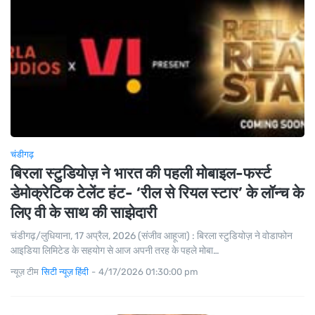
चंडीगढ़
बिरला स्टुडियोज़ ने भारत की पहली मोबाइल-फर्स्ट
डेमोक्रेटिक टेलेंट हंट- ‘रील से रियल स्टार’ के लॉन्च के
लिए वी के साथ की साझेदारी
चंडीगढ़/लुधियाना, 17 अप्रैल, 2026 (संजीव आहूजा) : बिरला स्टुडियोज़ ने वोडाफोन
आइडिया लिमिटेड के सहयोग से आज अपनी तरह के पहले मोबा…
न्यूज़ टीम
सिटी न्यूज़ हिंदी
-
4/17/2026 01:30:00 pm