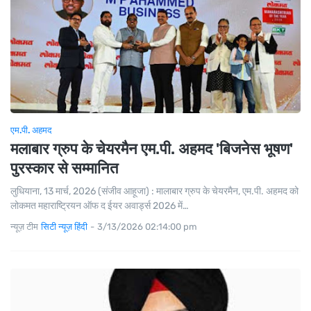
एम.पी. अहमद
मलाबार ग्रुप के चेयरमैन एम.पी. अहमद 'बिजनेस भूषण'
पुरस्कार से सम्मानित
लुधियाना, 13 मार्च, 2026 (संजीव आहूजा) : मालाबार ग्रुप के चेयरमैन, एम.पी. अहमद को
लोकमत महाराष्ट्रियन ऑफ द ईयर अवार्ड्स 2026 में…
न्यूज़ टीम
सिटी न्यूज़ हिंदी
-
3/13/2026 02:14:00 pm