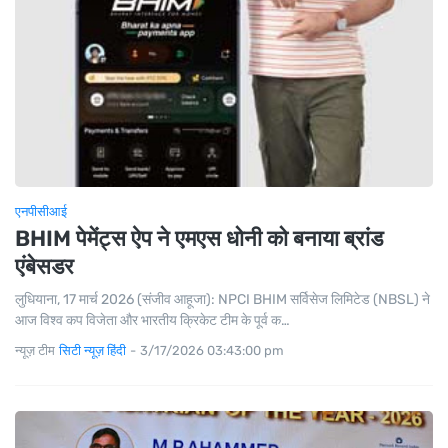
एनपीसीआई
BHIM पेमेंट्स ऐप ने एमएस धोनी को बनाया ब्रांड
एंबेसडर
लुधियाना, 17 मार्च 2026 (संजीव आहूजा): NPCI BHIM सर्विसेज लिमिटेड (NBSL) ने
आज विश्व कप विजेता और भारतीय क्रिकेट टीम के पूर्व क…
न्यूज़ टीम
सिटी न्यूज़ हिंदी
-
3/17/2026 03:43:00 pm