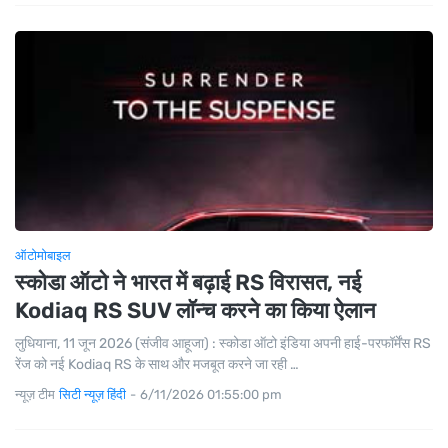
ऑटोमोबाइल
स्कोडा ऑटो ने भारत में बढ़ाई RS विरासत, नई
Kodiaq RS SUV लॉन्च करने का किया ऐलान
लुधियाना, 11 जून 2026 (संजीव आहूजा) : स्कोडा ऑटो इंडिया अपनी हाई-परफॉर्मेंस RS
रेंज को नई Kodiaq RS के साथ और मजबूत करने जा रही …
न्यूज़ टीम
सिटी न्यूज़ हिंदी
-
6/11/2026 01:55:00 pm