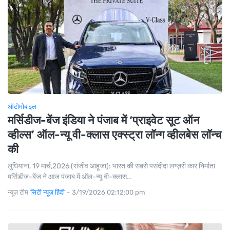
ऑटोमोबाइल
मर्सिडीज-बेंज इंडिया ने पंजाब में ‘प्राइवेट सूट ऑन
व्हील्स’ ऑल-न्यू वी-क्लास एक्स्ट्रा लॉन्ग व्हीलबेस लॉन्च
की
लुधियाना, 19 मार्च,2026 (संजीव आहूजा): भारत की सबसे पसंदीदा लग्ज़री कार निर्माता
मर्सिडीज-बेंज ने आज पंजाब में ऑल-न्यू वी-क्लास…
न्यूज़ टीम
सिटी न्यूज़ हिंदी
-
3/19/2026 02:12:00 pm