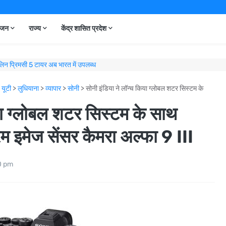
ंजन
राज्य
केंद्र शासित प्रदेश
िन प्रिमसी 5 टायर अब भारत में उपलब्ध
्लोबल के कर्मचारियों का सराहनीय योगदान, 200 लीटर से अधिक रक्तदान
>
यूटी
>
लुधियाना
>
व्यापार
>
सोनी
>
सोनी इंडिया ने लॉन्च किया ग्लोबल शटर सिस्टम के
Škoda Auto India ने Slavia Monte Carlo के कलर पैलेट का विस्तार किया
्सिटी का साथ, अब अंग्रेजी दक्षता से खुलेगा वैश्विक अवसरों का रास्ता
या ग्लोबल शटर सिस्टम के साथ
ए रेडी-मिक्स कंक्रीट प्लांट के साथ लुधियाना में अपनी मौजूदगी का विस्तार किया
ने भारत में रणनीतिक रेसिप्रोकल लॉयल्टी साझेदारी की घोषणा की
म इमेज सेंसर कैमरा अल्फा 9 III
नाया गया: Škoda Kylaq ने एक असाधारण अंतर-महाद्वीपीय ड्राइव पूरी की
में विस्तार; नए मिशलिन टायर्स एंड सर्विसेज स्टोर का उद्घाटन
0 pm
शलिन टायर्स एंड सर्विसेज स्टोर के साथ अमृतसर में विस्तार
डा ऑटो इंडिया ने H1 2026 में रिकॉर्डतोड़ प्रदर्शन किया