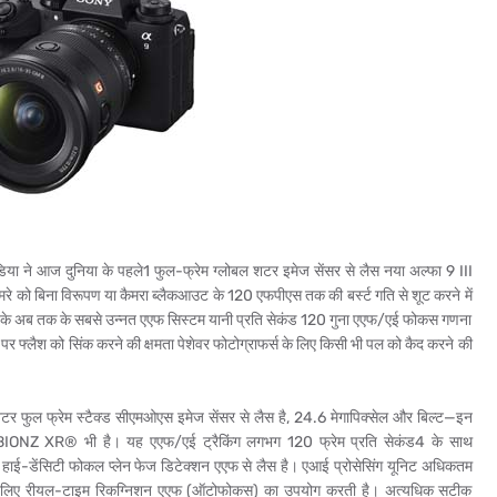
डिया ने आज दुनिया के पहले1 फुल-फ्रेम ग्लोबल शटर इमेज सेंसर से लैस नया अल्फा 9 III
ैमरे को बिना विरूपण या कैमरा ब्लैकआउट के 120 एफपीएस तक की बर्स्ट गति से शूट
करने में
सोनी के अब तक के सबसे उन्नत एएफ सिस्टम यानी प्रति सेकंड 120 गुना एएफ/एई फोकस गणना
 फ्लैश को सिंक करने की क्षमता पेशेवर फोटोग्राफर्स के लिए किसी भी पल को कैद करने की
टर फुल फ्रेम स्टैक्ड सीएमओएस इमेज सेंसर से लैस है, 24.6 मेगापिक्सेल और बिल्ट—इन
ंजन BIONZ XR® भी है। यह एएफ/एई ट्रैकिंग लगभग 120 फ्रेम प्रति सेकंड4 के साथ
II हाई-डेंसिटी फोकल प्लेन फेज डिटेक्शन एएफ से लैस है। एआई प्रोसेसिंग यूनिट अधिकतम
नने के लिए रीयल-टाइम रिकग्निशन एएफ (ऑटोफोकस) का उपयोग करती है। अत्यधिक सटीक