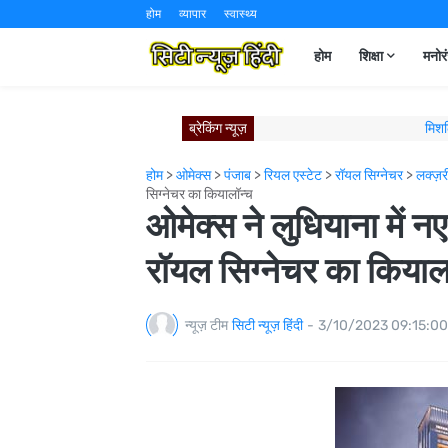
होम
व्यापार
स्वास्थ्य
होम
शिक्षा
मनोर
ब्रेकिंग न्यूज़
मिशल
विश्व रक्तदाता दिवस पर वीएफएस ग
होम
>
ओमेक्स
>
पंजाब
>
रियल एस्टेट
>
रॉयल सिग्नेचर
>
लक्ज़
ज़्यादा स्टाइल, ज़्यादा विशिष्टता: 
सिग्नेचर का कियालॉन्च
कैम्ब्रिज से जुड़ा पंजाब यूनिवर
ओमेक्स ने लुधियाना में न
न्युवोको विस्टास ने लुधियाना नॉर्थ में न
ऑल अकोर और इंडिगो ब्लूचिप 
रॉयल सिग्नेचर का कियाल
पुणे में जन्मी। प्राग में जश्न म
मिशलिन इंडिया का पंचकुला 
न्यूज़ टीम
सिटी न्यूज़ हिंदी
-
3/10/2023 09:15:0
मिशलिन इंडिया का नए मि
आगे बढ़ते हुए: स्को