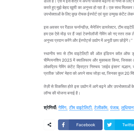
डाला है। ऐसे में इस क्षेत्र में अपना फोकस बढ़ाना वी गेम्स के लिए
करते हुए मुझे बेहद खुशी का अनुभव हो रहा है। एक साथ मिलकर हम
उपभोक्ताओं के लिए कुछ रोचक ईस्पोर्ट एवं युवा उन्मुख कंटेंट लेक
इस अवसर पर रैंडाल फर्नान्डीज़, मैनेजिंग डायरेक्टर, टीम वाइटेल
हम एक ऐसे मोड़ पर हैं जहां टेक्नोलॉजी गेमिंग को नए स्तर तक ले
अनुभव प्रदान करेंगे और ईस्पोर्ट्स उद्योग में अनूठी छाप छोड़ेंगे।’’
स्थानीय रूप से टीम वाइटेलिटी की ऑल इंडियन कॉल ऑफ ड्यूटी
चैम्पियनशिप 2023 में क्वालिफाय और मुकाबला किया, जिसका आ
लोकप्रिय गेमिंग कंटेंट क्रिएटर निश्चय ‘लाईव इंसान’ मल्हान
प्रतीक ‘ऑरम’ मेहरा को अपने साथ जोड़ा था, जिनका कुल 20 मिलि
तेज़ी से विकसित होते इस उद्योग में आगे बढ़ने और उपभोक्ताओं के
लॉन्च की योजना बनाई है।
श्रेणियाँ:
गेमिंग
टीम वाइटेलिटी
टेलीकॉम
पंजाब
लुधियान
Facebook
Twitte