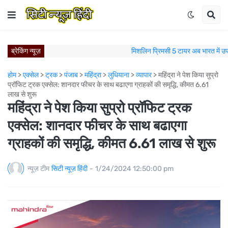
ब्रेकिंग न्यूज़
मिशलिन प्रिमसी 5 टायर अब भारत में उ
विश्व रक्तदाता दिवस पर वीएफएस ग्लोबल के कर्मचारियों का सराहनीय 
होम
>
एक्सेल
>
ट्रक
>
पंजाब
>
महिंद्रा
>
लुधियाना
>
व्यापार
>
महिंद्रा ने पेश किया सुप्रो
ज़्यादा स्टाइल, ज़्यादा विशिष्टता: Škoda Auto India ने Slavia Mont
प्रॉफिट ट्रक एक्सेल: शानदार फीचर के साथ बढाएगा ग्राहकों की समृद्धि, कीमत 6.61
कैम्ब्रिज से जुड़ा पंजाब यूनिवर्सिटी का साथ, अब अंग्रेजी दक्षता से 
लाख से शुरू
न्युवोको विस्टास ने लुधियाना नॉर्थ में नए रेडी-मिक्स कंक्रीट प्लांट के साथ 
महिंद्रा ने पेश किया सुप्रो प्रॉफिट ट्रक
ऑल अकोर और इंडिगो ब्लूचिप ने भारत में रणनीतिक रेसिप्रोकल ल
एक्सेल: शानदार फीचर के साथ बढाएगा
पुणे में जन्मी। प्राग में जश्न मनाया गया: Škoda Kylaq ने एक असाधा
ग्राहकों की समृद्धि, कीमत 6.61 लाख से शुरू
मिशलिन इंडिया का पंचकुला में विस्तार; नए मिशलिन टायर्स एंड
मिशलिन इंडिया का नए मिशलिन टायर्स एंड सर्विसेज स्टोर के
आगे बढ़ते हुए: स्कोडा ऑटो इंडिया ने H1 2026 में रिकॉर
न्यूज़ टीम
सिटी न्यूज़ हिंदी
-
1/24/2024 12:50:00 pm