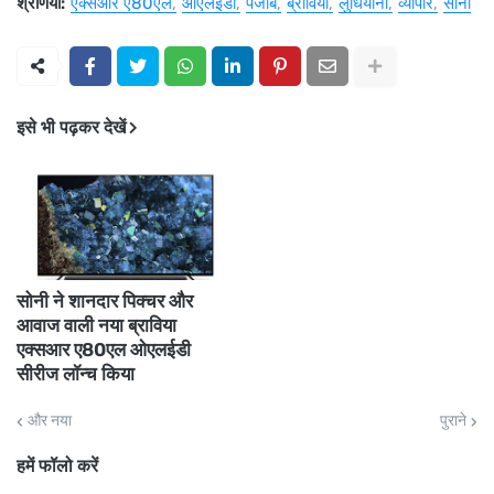
श्रेणियाँ:
एक्सआर ए80एल
ओएलईडी
पंजाब
ब्राविया
लुधियाना
व्यापार
सोनी
इसे भी पढ़कर देखें
सोनी ने शानदार पिक्चर और
आवाज वाली नया ब्राविया
एक्सआर ए80एल ओएलईडी
सीरीज लॉन्च किया
और नया
पुराने
हमें फॉलो करें