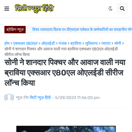
ब्रेकिंग न्यूज़
विश्व रक्तदाता दिवस पर वीएफएस ग्लोबल के कर्मचारियों का सराहनीय 
ज़्यादा स्टाइल, ज़्यादा विशिष्टता: Škoda Auto India ने Slavia Mont
होम
>
एक्सआर ए80एल
>
ओएलईडी
>
पंजाब
>
ब्राविया
>
लुधियाना
>
व्यापार
>
सोनी
>
कैम्ब्रिज से जुड़ा पंजाब यूनिवर्सिटी का साथ, अब अंग्रेजी दक्षता से 
सोनी ने शानदार पिक्चर और आवाज वाली नया ब्राविया एक्सआर ए80एल ओएलईडी
न्युवोको विस्टास ने लुधियाना नॉर्थ में नए रेडी-मिक्स कंक्रीट प्लांट के साथ 
सीरीज लॉन्च किया
ऑल अकोर और इंडिगो ब्लूचिप ने भारत में रणनीतिक रेसिप्रोकल ल
सोनी ने शानदार पिक्चर और आवाज वाली नया
पुणे में जन्मी। प्राग में जश्न मनाया गया: Škoda Kylaq ने एक असाधा
ब्राविया एक्सआर ए80एल ओएलईडी सीरीज
मिशलिन इंडिया का पंचकुला में विस्तार; नए मिशलिन टायर्स एंड
लॉन्च किया
मिशलिन इंडिया का नए मिशलिन टायर्स एंड सर्विसेज स्टोर के
आगे बढ़ते हुए: स्कोडा ऑटो इंडिया ने H1 2026 में रिकॉर
मिशलिन प्रिमसी 5 टायर अब भारत में उ
न्यूज़ टीम
सिटी न्यूज़ हिंदी
-
5/09/2023 11:56:00 pm