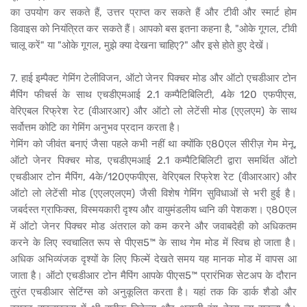
का उपयोग कर सकते हैं, उत्तर प्राप्त कर सकते हैं और टीवी और स्मार्ट होम
डिवाइस को नियंत्रित कर सकते हैं। आपको बस इतना कहना है, "ओके गूगल, टीवी
चालू करें" या "ओके गूगल, मुझे क्या देखना चाहिए?" और इसे होते हुए देखें।
7. हाई इम्पैक्ट गेमिंग टेलीविजन, ऑटो जेनर पिक्चर मोड और ऑटो एचडीआर टोन
मैपिंग फीचर्स के साथ एचडीएमआई 2.1 कम्पैटिबिलिटी, 4के 120 एफपीएस,
वेरिएबल रिफ्रेश रेट (वीआरआर) और ऑटो लो लेटेंसी मोड (एएलएम) के साथ
सर्वोत्तम कोटि का गेमिंग अनुभव प्रदान करता है।
गेमिंग को जीवंत बनाएं जैसा पहले कभी नहीं था क्योंकि ए80एल सीरीज़ गेम मेनू,
ऑटो जेनर पिक्चर मोड, एचडीएमआई 2.1 कम्पैटिबिलिटी द्वारा समर्थित ऑटो
एचडीआर टोन मैपिंग, 4के/120एफपीएस, वेरिएबल रिफ्रेश रेट (वीआरआर) और
ऑटो लो लेटेंसी मोड (एएलएलएम) जैसी विशेष गेमिंग सुविधाओं से भरी हुई है।
जबर्दस्त ग्राफिक्स, विस्मयकारी दृश्य और वायुमंडलीय ध्वनि की पेशकश। ए80एल
में ऑटो जेनर पिक्चर मोड अंतराल को कम करने और जवाबदेही को अधिकतम
करने के लिए स्वचालित रूप से पीएस5™ के साथ गेम मोड में स्विच हो जाता है।
अधिक अभिव्यंजक दृश्यों के लिए फिल्में देखते समय यह मानक मोड में वापस आ
जाता है। ऑटो एचडीआर टोन मैपिंग आपके पीएस5™ प्रारंभिक सेटअप के दौरान
तुरंत एचडीआर सेटिंग्स को अनुकूलित करता है। यहां तक कि डार्क शैडो और