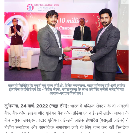
वकरंगी लिमिटेड के एमडी एवं ग्रुप सीईओ, दिनेश नंदनवाना, स्टार यूनियन दाई-इची लाईफ
इंश्योरेंस के ईवीपी एवं हेड - रिटेल सेल्स, गणेश मुरुगा के साथ कॉर्पोरेट एजेंसी समझौते का
आदान-प्रदान करते हुए।
लुधियाना, 24 मार्च, 2022 (न्यूज़ टीम):
भारत में पब्लिक सेक्टर के दो अग्रणी
बैंक, बैंक ऑफ इंडिया और यूनियन बैंक ऑफ इंडिया एवं दाई-इची लाईफ जापान के
बीच संयुक्त उपक्रम, स्टार यूनियन दाई-इची लाईफ इंश्योरेंस (एसयूडी लाईफ) ने
वित्तीय समावेशन और सामाजिक समावेशन लाने के लिए काम कर रही फिनटेक