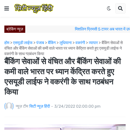
ब्रेकिंग न्यूज़
मिशलिन प्रिमसी 5 टायर अब भारत में उ
विश्व रक्तदाता दिवस पर वीएफएस ग्लोबल के कर्मचारियों का सराहनीय 
ज़्यादा स्टाइल, ज़्यादा विशिष्टता: Škoda Auto India ने Slavia Mont
होम
>
एसयूडी लाईफ
>
पंजाब
>
बैंकिंग
>
लुधियाना
>
वकरंगी
>
व्यापार
>
बैंकिंग सेवाओं से
कैम्ब्रिज से जुड़ा पंजाब यूनिवर्सिटी का साथ, अब अंग्रेजी दक्षता से 
वंचित और बैंकिंग सेवाओं की कमी वाले भारत पर ध्यान केंद्रित करते हुए एसयूडी लाईफ ने
वकरंगी के साथ गठबंधन किया
न्युवोको विस्टास ने लुधियाना नॉर्थ में नए रेडी-मिक्स कंक्रीट प्लांट के साथ 
बैंकिंग सेवाओं से वंचित और बैंकिंग सेवाओं की
ऑल अकोर और इंडिगो ब्लूचिप ने भारत में रणनीतिक रेसिप्रोकल ल
पुणे में जन्मी। प्राग में जश्न मनाया गया: Škoda Kylaq ने एक असाधा
कमी वाले भारत पर ध्यान केंद्रित करते हुए
मिशलिन इंडिया का पंचकुला में विस्तार; नए मिशलिन टायर्स एंड
एसयूडी लाईफ ने वकरंगी के साथ गठबंधन
मिशलिन इंडिया का नए मिशलिन टायर्स एंड सर्विसेज स्टोर के
किया
आगे बढ़ते हुए: स्कोडा ऑटो इंडिया ने H1 2026 में रिकॉर
न्यूज़ टीम
सिटी न्यूज़ हिंदी
-
3/24/2022 02:00:00 pm