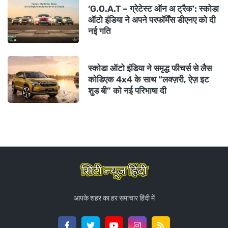
‘G.O.A.T – ग्रेटेस्ट ऑन अ ट्रैक’: स्कोडा
ऑटो इंडिया ने अपने परफॉर्मेंस डीएनए को दी
नई गति
स्कोडा ऑटो इंडिया ने समृद्ध फीचर्स से लैस
कोडिएक 4x4 के साथ “लक्ज़री, ऐज़ इट
शुड बी” को नई परिभाषा दी
आपके शहर का हर समाचार हिंदी में