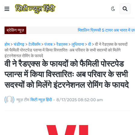
ब्रेकिंग न्यूज़
मिशलिन प्रिमसी 5 टायर अब भारत में उ
विश्व रक्तदाता दिवस पर वीएफएस ग्लोबल के कर्मचारियों का सराहनीय 
ज़्यादा स्टाइल, ज़्यादा विशिष्टता: Škoda Auto India ने Slavia Mont
होम
>
चंडीगढ़
>
टेलीकॉम
>
पंजाब
>
रैडएक्स
>
लुधियाना
>
वी
>
वी ने रैडएक्स के फायदों
कैम्ब्रिज से जुड़ा पंजाब यूनिवर्सिटी का साथ, अब अंग्रेजी दक्षता से 
को फैमिली पोस्टपेड प्लान्स में किया विस्तारितः अब परिवार के सभी सदस्यों को मिलेंगे
इंटरनेशनल रोमिंग के फायदे
न्युवोको विस्टास ने लुधियाना नॉर्थ में नए रेडी-मिक्स कंक्रीट प्लांट के साथ 
वी ने रैडएक्स के फायदों को फैमिली पोस्टपेड
ऑल अकोर और इंडिगो ब्लूचिप ने भारत में रणनीतिक रेसिप्रोकल ल
पुणे में जन्मी। प्राग में जश्न मनाया गया: Škoda Kylaq ने एक असाधा
प्लान्स में किया विस्तारितः अब परिवार के सभी
मिशलिन इंडिया का पंचकुला में विस्तार; नए मिशलिन टायर्स एंड
सदस्यों को मिलेंगे इंटरनेशनल रोमिंग के फायदे
मिशलिन इंडिया का नए मिशलिन टायर्स एंड सर्विसेज स्टोर के
आगे बढ़ते हुए: स्कोडा ऑटो इंडिया ने H1 2026 में रिकॉर
न्यूज़ टीम
सिटी न्यूज़ हिंदी
-
8/17/2025 08:52:00 am