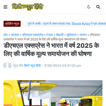
ब्रेकिंग न्यूज़
पुणे में जन्मी। प्राग में जश्न मनाया गया: Škoda Kylaq ने एक असाधा
मिशलिन इंडिया का पंचकुला में विस्तार; नए मिशलिन टायर्स एंड
होम
>
जालंधर
>
डीएचएल एक्सप्रेस
>
पंजाब
>
मोहाली
>
लुधियाना
>
व्यापार
>
डीएचएल
मिशलिन इंडिया का नए मिशलिन टायर्स एंड सर्विसेज स्टोर के
एक्सप्रेस ने भारत में वर्ष 2025 के लिए की वार्षिक मूल्य समायोजन की घोषणा
आगे बढ़ते हुए: स्कोडा ऑटो इंडिया ने H1 2026 में रिकॉर
डीएचएल एक्सप्रेस ने भारत में वर्ष 2025 के
मिशलिन प्रिमसी 5 टायर अब भारत में उ
लिए की वार्षिक मूल्य समायोजन की घोषणा
विश्व रक्तदाता दिवस पर वीएफएस ग्लोबल के कर्मचारियों का सराहनीय 
ज़्यादा स्टाइल, ज़्यादा विशिष्टता: Škoda Auto India ने Slavia Mont
कैम्ब्रिज से जुड़ा पंजाब यूनिवर्सिटी का साथ, अब अंग्रेजी दक्षता से 
न्यूज़ टीम
सिटी न्यूज़ हिंदी
-
9/28/2024 03:37:00 pm
न्युवोको विस्टास ने लुधियाना नॉर्थ में नए रेडी-मिक्स कंक्रीट प्लांट के साथ 
ऑल अकोर और इंडिगो ब्लूचिप ने भारत में रणनीतिक रेसिप्रोकल ल