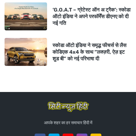
‘G.O.A.T – ग्रेटेस्ट ऑन अ ट्रैक’: स्कोडा
ऑटो इंडिया ने अपने परफॉर्मेंस डीएनए को दी
नई गति
स्कोडा ऑटो इंडिया ने समृद्ध फीचर्स से लैस
कोडिएक 4x4 के साथ “लक्ज़री, ऐज़ इट
शुड बी” को नई परिभाषा दी
आपके शहर का हर समाचार हिंदी में