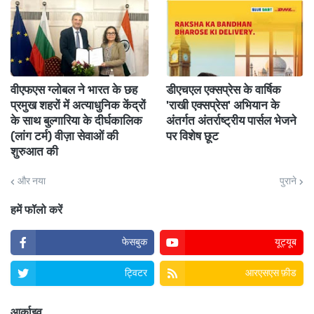
वीएफएस ग्लोबल ने भारत के छह
डीएचएल एक्सप्रेस के वार्षिक
प्रमुख शहरों में अत्याधुनिक केंद्रों
'राखी एक्सप्रेस' अभियान के
के साथ बुल्गारिया के दीर्घकालिक
अंतर्गत अंतर्राष्ट्रीय पार्सल भेजने
(लांग टर्म) वीज़ा सेवाओं की
पर विशेष छूट
शुरुआत की
और नया
पुराने
हमें फॉलो करें
फेसबुक
यूट्यूब
ट्विटर
आरएसएस फ़ीड
आर्काइव