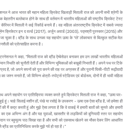
ेशनल ने आज भारत की महान महिला क्रिकेट खिलाड़ी मिताली राज को अपनी सभी श्रेणी के
 एक बेहतरीन बल्‍लेबाज होने के साथ ही वर्तमान में भारतीय महिलाओं की राष्‍ट्रीय क्रिकेट टेस्‍ट
रियर में मिताली ने कई रिकॉर्ड बनाये हैं। वह महिला अंतरराष्‍ट्रीय क्रिकेट में सबसे ज्‍यादा
वूमेन क्रिकेटर इन द वर्ल्‍ड (2017), अर्जुन अवार्ड (2003), पद्मश्री पुरस्‍कार (2015) और
ा जा चुका है। ब्रैंड के साथ उनका यह सहयोग ऊषा के ‘प्‍ले’ लोकाचार से बिल्‍कुल सटीक मेल
ीवनशैली को प्रोत्‍साहित करना है।
ा इंटरनेशनल ने कहा, "मिताली राज को ब्रैंड ऐम्‍बेसेडर बनाकर हम उन लाखों भारतीय महिलाओं
मान स्थिति को चुनौती देती हैं और विभिन्‍न भूमिकाओं को बखूबी निभाती हैं। अपने पथ पर टिके
प्रद है, जो अपने सपनों को पूरा करने की राह पर अग्रसर हैं और पुरानी घिसी-पीटी रूढ़ीवादी
न मनाते हैं, जो विभिन्‍न क्षेत्रों-स्‍पोर्ट्स स्‍टेडियम एवं बोर्डरूम, दोनों में ही भावी महिला
 साथ अपने सहयोग पर प्रतिक्रिया व्‍यक्‍त करते हुये क्रिकेटर मिताली राज ने कहा, "ऊषा घर-
हुई हूं। चाहे सिलाई मशीन हों, पंखे या रसोई के उपकरण - ऊषा एक ऐसा ब्रैंड है, जो हमेशा ही
ं की मैं कद्र करती हूं और मुझे ऐसा लगता है कि वे वाकई में हमारी बातों को सुनते और हमारी
ऊषा का एक अभिन्‍न अंग है और यह युवाओं, खासतौर से लड़कियों को बुनियादी स्‍तर पर सहयोग
ल के मैदान पर बहुमूल्‍य पाठ सिखा रहा है और सभी को एकसाथ खेलने का मौका देकर लिंग आधारित
्रैंड का प्रतिनिधित्‍व करके मुझे गर्व हो रहा है।"