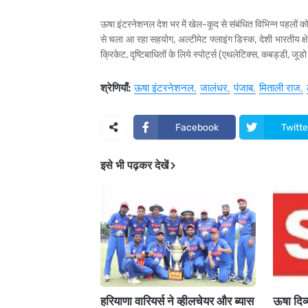
ऊषा इंटरनेशनल देश भर में खेल-कूद से संबंधित विभिन्‍न पहलों को
से चला आ रहा सहयोग, अल्‍टीमेट फ्लाइंग डिस्‍क, देशी भारतीय क्षेत्
क्रिकेट, दृष्टिबाधितों के लिये स्‍पोर्ट्स (एथलेटिक्‍स, कबड्डी, 
श्रेणियाँ:
ऊषा इंटरनेशनल
जालंधर
पंजाब
मिताली राज
Facebook
Twitte
इसे भी पढ़कर देखें
हरियाणा वारियर्स ने व्‍हीलचेयर और ब्‍यास
ऊषा दिव