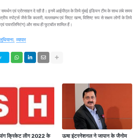
 समर्थन एवं प्रोत्‍साहन दे रही है। इनमें आईपीएल के लिये मुंबई इंडियन टीम के साथ लंबे समय
रीय स्‍पोर्ट्स जैसे कि कलारी, मल्‍लखम्‍भ एवं सिएट खन्‍म, विशिष्‍ट रूप से सक्षम लोगों के लिये
जूडो एवं पावरलिफ्टिंग) और साथ ही फुटबॉल शामिल हैं।
लुधियाना
व्यापार
r
्‍यांग क्रिकेट लीग 2022 के
ऊषा इंटरनेशनल ने जापान के जैनोम