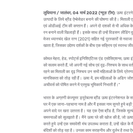
लुधियाना / जालंधर, 04 मार्च 2022 (न्यूज़ टीम)
: ऊषा इंटरन
उत्‍पादों के लिये ब्रैंड ऐम्‍बेसेडर बनाने की घोषणा की है। मिताली
एवं ओडीआई टीम की कप्‍तान हैं।
अपने दो दशकों से भी अधिक के कॅ
रन बनाने वाली खिलाड़ी हैं। इसके साथ ही उन्‍हें विडसन लीडिंग 
मेजर ध्‍यानचंद खेल रत्‍न (2021) सहित गई पुरस्‍कारों से नवाज
खाता है, जिसका उद्देश्‍य दर्शकों के बीच एक सक्रिय एवं स्‍वस्‍थ ज
कोमल मेहरा, हेड, स्‍पोर्ट्स इनिशिएटिव्‍स एंड एसोसिएशन्‍स, ऊष
को सलाम करते हैं, जो अपनी नई सोच एवं दृढ़-निश्‍चय के साथ वर्त
रहने का मिताली का दृढ़ निश्‍चय उन सभी महिलाओं के लिये प्रेरणा
मानसिकता को तोड़ रही हैं। ऊषा में, हम महिलाओं के अडिग जोश का जश्‍
अचीवर्स को पोषित करने में प्रमुख भूमिकायें निभाती हैं।"
भारत के अग्रणी कंज्‍यूमर ड्यूरेबल्‍स ब्रैंड ऊषा इंटरनेशनल के
घर में एक जाना-पहचाना नाम है और मैं इसका नाम सुनते हुये बड़ी 
अपने वादे पर खरा उतरता है। यह एक ऐसा ब्रैंड है, जिसके मूल्‍यो
समस्‍याओं को सुलझाते हैं। मैंने ऊषा प्‍ले की खोज की है, जो 
करते हुये उन्‍हें एक समावेशी मंच उपलब्‍ध कराता है, उन्‍हें खे
बंदिशों को तोड़ रहा है। उनका काम सराहनीय और दुर्लभ है तथा ऐसे ब