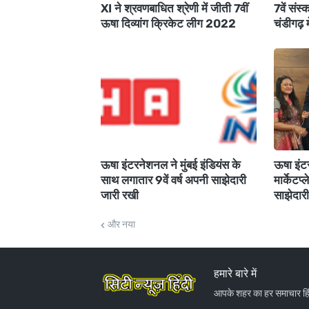
XI ने श्रवणबाधित श्रेणी में जीती 7वीं
7वें सं
ऊषा दिव्‍यांग क्रिकेट लीग 2022
चंडीगढ़ म
ऊषा इंटरनेशनल ने मुंबई इंडियंस के
ऊषा इंटर
साथ लगातार 9वें वर्ष अपनी साझेदारी
मार्केटप
जारी रखी
साझेदारी
और नया
हमारे बारे में
आपके शहर का हर समाचार हिंद