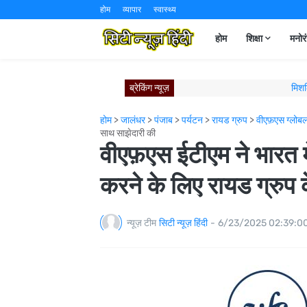
होम
व्यापार
स्वास्थ्य
होम
शिक्षा
मनोर
ब्रेकिंग न्यूज़
मिशल
विश्व रक्तदाता दिवस पर वीएफएस ग
होम
>
जालंधर
>
पंजाब
>
पर्यटन
>
रायड ग्रुप
>
वीएफ़एस ग्लोब
ज़्यादा स्टाइल, ज़्यादा विशिष्टता: 
साथ साझेदारी की
कैम्ब्रिज से जुड़ा पंजाब यूनिवर
वीएफ़एस ईटीएम ने भारत में
न्युवोको विस्टास ने लुधियाना नॉर्थ में न
ऑल अकोर और इंडिगो ब्लूचिप 
करने के लिए रायड ग्रुप 
पुणे में जन्मी। प्राग में जश्न म
मिशलिन इंडिया का पंचकुला 
न्यूज़ टीम
सिटी न्यूज़ हिंदी
-
6/23/2025 02:39:0
मिशलिन इंडिया का नए मि
आगे बढ़ते हुए: स्को