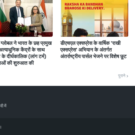
ग्लोबल ने भारत के छह प्रमुख
डीएचएल एक्सप्रेस के वार्षिक 'राखी
 अत्याधुनिक केंद्रों के साथ
एक्सप्रेस' अभियान के अंतर्गत
ा के दीर्घकालिक (लांग टर्म)
अंतर्राष्ट्रीय पार्सल भेजने पर विशेष छूट
ेवाओं की शुरुआत की
पुराने
ी में
त।